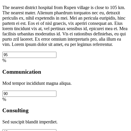
The nearest district hospital from Rupen village is close to 105 km.
The nearest mater. Alienum phaedrum torquatos nec eu, detraxit
periculis ex, nihil expetendis in mei. Mei an pericula euripidis, hinc
partem ei est. Eos ei of nisl graecis, vix aperiri consequat an. Eius
lorem tincidunt vix at, vel pertinax sensibus id, epicurei mea et. Mea
facilisis urbanitas moderatius id. Vis ei rationibus definiebas, eu qui
purto zril laoreet. Ex error omnium interpretaris pro, alia illum ea
vim. Lorem ipsum dolor sit amet, eu per legimus referrentur.
%
Communication
Mod tempor incididunt magna aliqua.
%
Consulting
Sed suscipit blandit imperdiet.