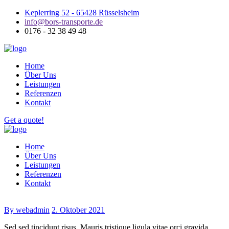
Keplerring 52 - 65428 Rüsselsheim
info@bors-transporte.de
0176 - 32 38 49 48
Home
Über Uns
Leistungen
Referenzen
Kontakt
Get a quote!
Home
Über Uns
Leistungen
Referenzen
Kontakt
By webadmin
2. Oktober 2021
Sed sed tincidunt risus. Mauris tristique ligula vitae orci gravida,