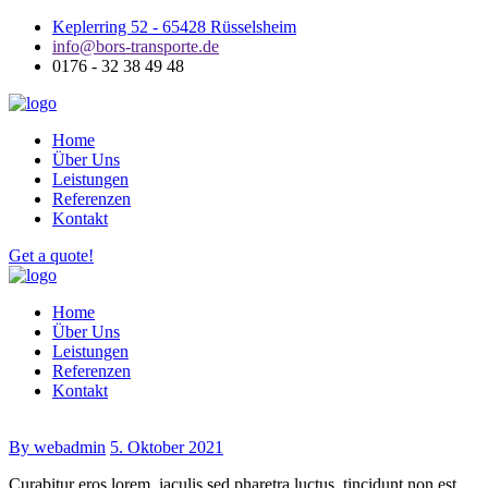
Keplerring 52 - 65428 Rüsselsheim
info@bors-transporte.de
0176 - 32 38 49 48
Home
Über Uns
Leistungen
Referenzen
Kontakt
Get a quote!
Home
Über Uns
Leistungen
Referenzen
Kontakt
By webadmin
5. Oktober 2021
Curabitur eros lorem, iaculis sed pharetra luctus, tincidunt non est.