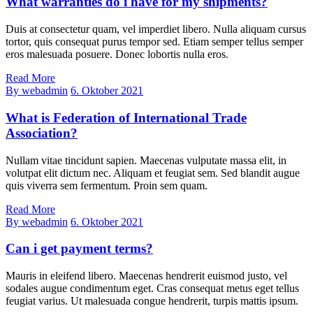
What warranties do i have for my shipments?
Duis at consectetur quam, vel imperdiet libero. Nulla aliquam cursus
tortor, quis consequat purus tempor sed. Etiam semper tellus semper
eros malesuada posuere. Donec lobortis nulla eros.
Read More
By webadmin
6. Oktober 2021
What is Federation of International Trade
Association?
Nullam vitae tincidunt sapien. Maecenas vulputate massa elit, in
volutpat elit dictum nec. Aliquam et feugiat sem. Sed blandit augue
quis viverra sem fermentum. Proin sem quam.
Read More
By webadmin
6. Oktober 2021
Can i get payment terms?
Mauris in eleifend libero. Maecenas hendrerit euismod justo, vel
sodales augue condimentum eget. Cras consequat metus eget tellus
feugiat varius. Ut malesuada congue hendrerit, turpis mattis ipsum.