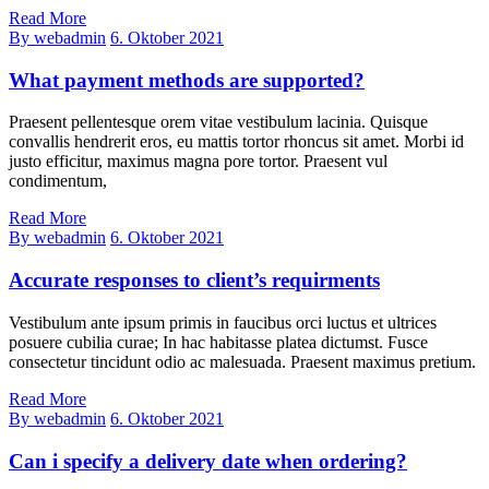
Read More
By webadmin
6. Oktober 2021
What payment methods are supported?
Praesent pellentesque orem vitae vestibulum lacinia. Quisque
convallis hendrerit eros, eu mattis tortor rhoncus sit amet. Morbi id
justo efficitur, maximus magna pore tortor. Praesent vul
condimentum,
Read More
By webadmin
6. Oktober 2021
Accurate responses to client’s requirments
Vestibulum ante ipsum primis in faucibus orci luctus et ultrices
posuere cubilia curae; In hac habitasse platea dictumst. Fusce
consectetur tincidunt odio ac malesuada. Praesent maximus pretium.
Read More
By webadmin
6. Oktober 2021
Can i specify a delivery date when ordering?